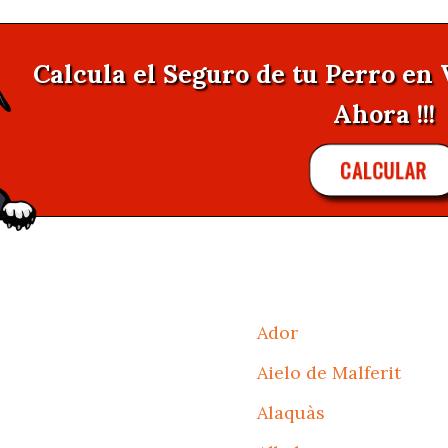
Calcula el Seguro de tu Perro en 
Ahora !!!
CALCULAR
Ador
Aielo de Malferit
Alaquàs