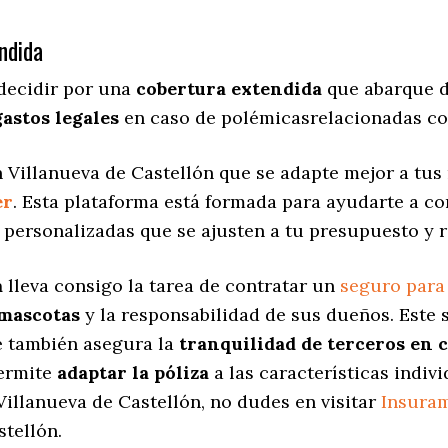
ndida
decidir por una
cobertura extendida
que abarque d
gastos legales
en caso de polémicasrelacionadas co
 Villanueva de Castellón que se adapte mejor a tus 
er
. Esta plataforma está formada para ayudarte a c
 personalizadas
que se ajusten a tu presupuesto y r
a
lleva consigo la tarea de contratar un
seguro para
 mascotas
y la responsabilidad de sus dueños. Est
ue también asegura la
tranquilidad de terceros en 
permite
adaptar la póliza
a las características indiv
illanueva de Castellón, no dudes en visitar
Insura
tellón.