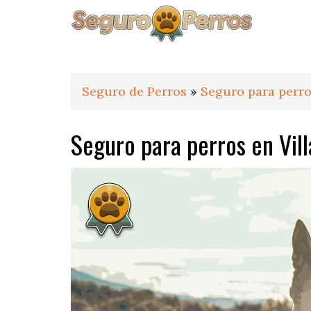
Saltar
Saltar
Saltar
a
al
al
la
contenido
pie
navegación
principal
de
principal
página
Seguro de Perros
»
Seguro para perro
Seguro para perros en Vil