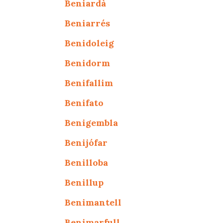
Beniardà
Beniarrés
Benidoleig
Benidorm
Benifallim
Benifato
Benigembla
Benijófar
Benilloba
Benillup
Benimantell
Benimarfull