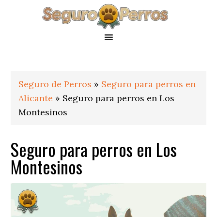
Saltar
Saltar
Saltar
a
al
al
la
contenido
pie
navegación
principal
de
principal
página
Seguro de Perros
»
Seguro para perros en
Alicante
»
Seguro para perros en Los
Montesinos
Seguro para perros en Los
Montesinos