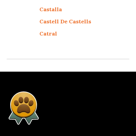
Castalla
Castell De Castells
Catral