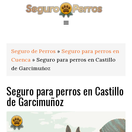
Saltar
Saltar
Saltar
a
al
al
la
contenido
pie
navegación
principal
de
principal
página
Seguro de Perros
»
Seguro para perros en
Cuenca
»
Seguro para perros en Castillo
de Garcimuñoz
Seguro para perros en Castillo
de Garcimuñoz