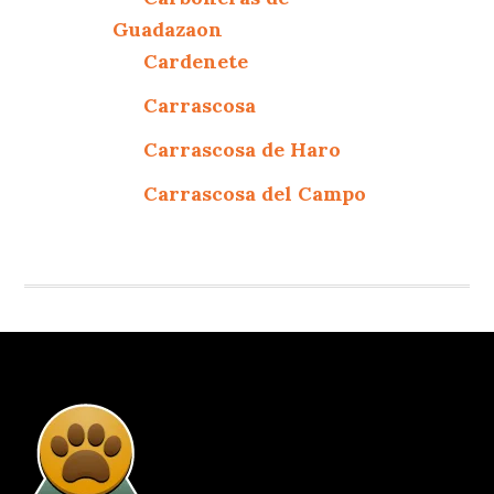
Guadazaon
Cardenete
Carrascosa
Carrascosa de Haro
Carrascosa del Campo