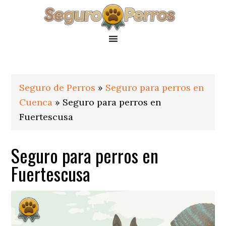
Saltar
Saltar
Saltar
a
al
al
la
contenido
pie
navegación
principal
de
principal
página
Seguro de Perros
»
Seguro para perros en
Cuenca
»
Seguro para perros en
Fuertescusa
Seguro para perros en
Fuertescusa