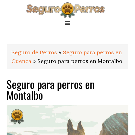
Saltar
Saltar
Saltar
a
al
al
la
contenido
pie
navegación
principal
de
principal
página
Seguro de Perros
»
Seguro para perros en
Cuenca
»
Seguro para perros en Montalbo
Seguro para perros en
Montalbo