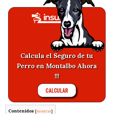
Calcula el Seguro de tu
Perro en Montalbo Ahora
!!!
CALCULAR
Contenidos
[
mostrar
]