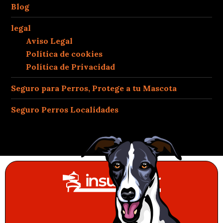
Blog
legal
Aviso Legal
Política de cookies
Política de Privacidad
Seguro para Perros, Protege a tu Mascota
Seguro Perros Localidades