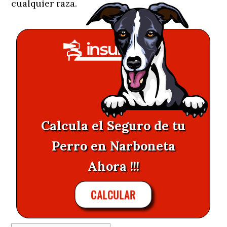
cualquier raza.
Calcula el Seguro de tu
Perro en Narboneta
Ahora !!!
CALCULAR