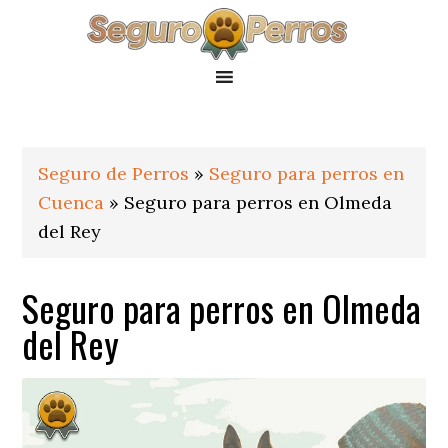
Saltar
Saltar
Saltar
a
al
al
la
contenido
pie
navegación
principal
de
principal
página
Seguro de Perros
»
Seguro para perros en
Cuenca
»
Seguro para perros en Olmeda
del Rey
Seguro para perros en Olmeda
del Rey