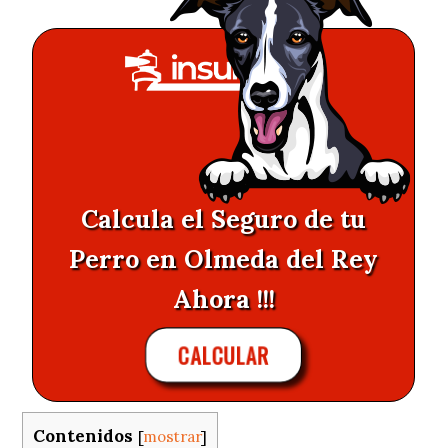
Calcula el Seguro de tu
Perro en Olmeda del Rey
Ahora !!!
CALCULAR
Contenidos
[
mostrar
]