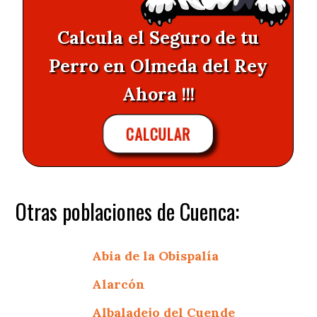
Calcula el Seguro de tu
Perro en Olmeda del Rey
Ahora !!!
CALCULAR
Otras poblaciones de Cuenca:
Abia de la Obispalía
Alarcón
Albaladejo del Cuende