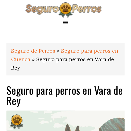
Saltar
Saltar
Saltar
a
al
al
la
contenido
pie
navegación
principal
de
principal
página
Seguro de Perros
»
Seguro para perros en
Cuenca
»
Seguro para perros en Vara de
Rey
Seguro para perros en Vara de
Rey