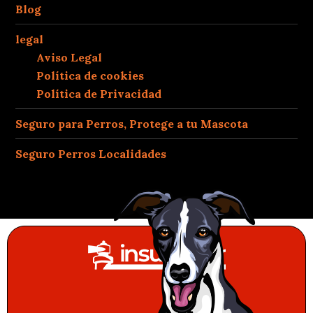
Blog
legal
Aviso Legal
Política de cookies
Política de Privacidad
Seguro para Perros, Protege a tu Mascota
Seguro Perros Localidades