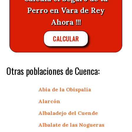
Perro en Vara de Rey
Ahora !!!
CALCULAR
Otras poblaciones de Cuenca:
Abia de la Obispalía
Alarcón
Albaladejo del Cuende
Albalate de las Nogueras