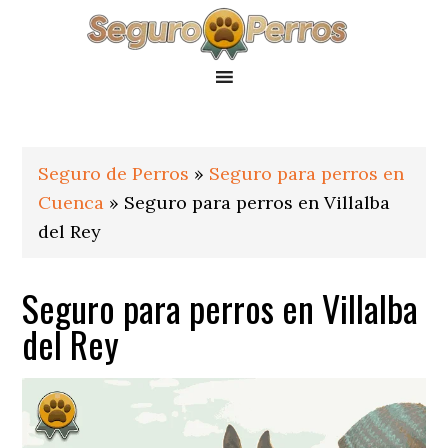
Saltar
Saltar
Saltar
a
al
al
la
contenido
pie
navegación
principal
de
principal
página
Seguro de Perros
»
Seguro para perros en
Cuenca
»
Seguro para perros en Villalba
del Rey
Seguro para perros en Villalba
del Rey