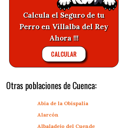
Calcula el Seguro de tu
Perro en Villalba del Rey
Ahora !!!
CALCULAR
Otras poblaciones de Cuenca:
Abia de la Obispalía
Alarcón
Albaladejo del Cuende