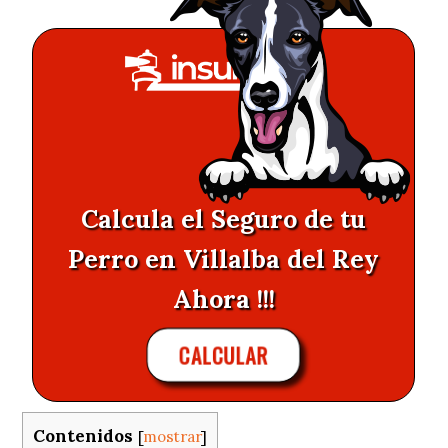
Calcula el Seguro de tu
Perro en Villalba del Rey
Ahora !!!
CALCULAR
Contenidos
[
mostrar
]