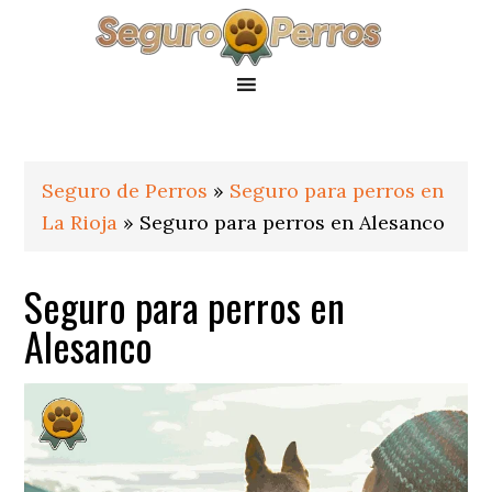
Saltar
Saltar
Saltar
a
al
al
la
contenido
pie
navegación
principal
de
principal
página
Seguro de Perros
»
Seguro para perros en
La Rioja
»
Seguro para perros en Alesanco
Seguro para perros en
Alesanco