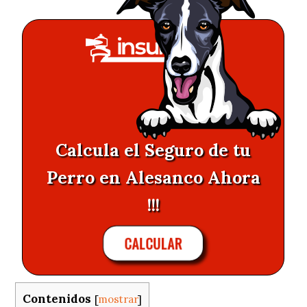
Calcula el Seguro de tu
Perro en Alesanco Ahora
!!!
CALCULAR
Contenidos
[
mostrar
]