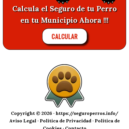
Calcula el Seguro de tu Perro
en tu Municipio Ahora !!!
CALCULAR
Copyright © 2026 ·
https://seguroperros.info/
Aviso Legal
·
Política de Privacidad
·
Política de
Cookies
·
Contacto