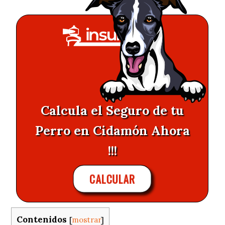
Calcula el Seguro de tu
Perro en Cidamón Ahora
!!!
CALCULAR
Contenidos
[
mostrar
]