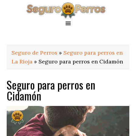
Saltar
Saltar
Saltar
a
al
al
la
contenido
pie
navegación
principal
de
principal
página
Seguro de Perros
»
Seguro para perros en
La Rioja
»
Seguro para perros en Cidamón
Seguro para perros en
Cidamón