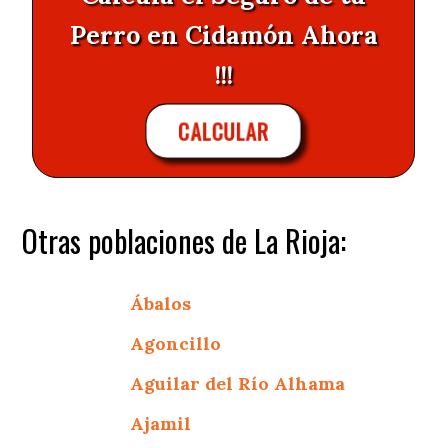
Perro en Cidamón Ahora
!!!
CALCULAR
Otras poblaciones de La Rioja:
Ábalos
Agoncillo
Aguilar del Río Alhama
Ajamil