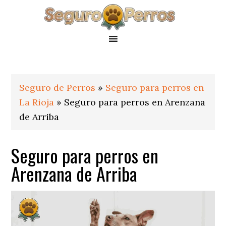
Saltar
Saltar
Saltar
a
al
al
la
contenido
pie
navegación
principal
de
principal
página
Seguro de Perros
»
Seguro para perros en
La Rioja
»
Seguro para perros en Arenzana
de Arriba
Seguro para perros en
Arenzana de Arriba