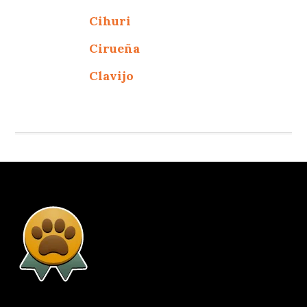
Cihuri
Cirueña
Clavijo