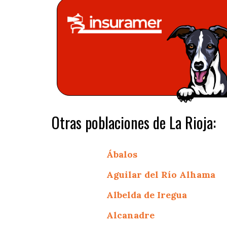
Otras poblaciones de La Rioja:
Ábalos
Aguilar del Río Alhama
Albelda de Iregua
Alcanadre