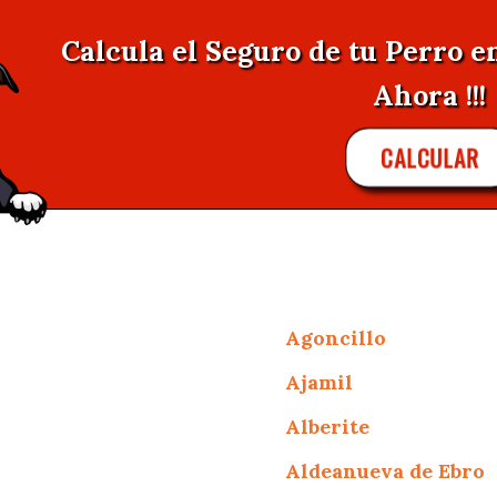
Calcula el Seguro de tu Perro e
Ahora !!!
CALCULAR
Agoncillo
Ajamil
Alberite
Aldeanueva de Ebro