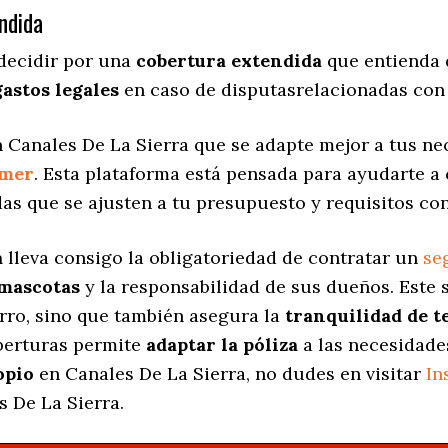
ndida
decidir por una
cobertura extendida
que entienda 
gastos legales
en caso de disputasrelacionadas con 
 Canales De La Sierra que se adapte mejor a tus nec
amer
. Esta plataforma está pensada para ayudarte a
das
que se ajusten a tu presupuesto y requisitos con
a
lleva consigo la obligatoriedad de contratar un
se
 mascotas
y la responsabilidad de sus dueños. Est
erro, sino que también asegura la
tranquilidad de t
oberturas permite
adaptar la póliza
a las necesidade
opio
en Canales De La Sierra, no dudes en visitar
In
 De La Sierra.