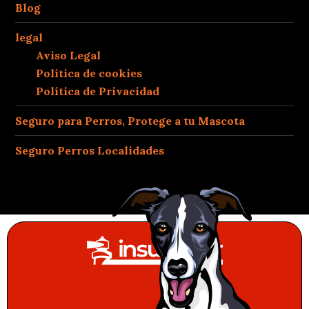
Blog
legal
Aviso Legal
Política de cookies
Política de Privacidad
Seguro para Perros, Protege a tu Mascota
Seguro Perros Localidades