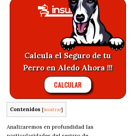
Calcula el Seguro de tu
Perro en Aledo Ahora !!!
CALCULAR
Contenidos
[
mostrar
]
Analizaremos en profundidad las
particularidades del seguro de