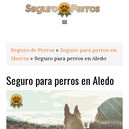
Saltar
Saltar
Saltar
a
al
al
la
contenido
pie
navegación
principal
de
principal
página
Seguro de Perros
»
Seguro para perros en
Murcia
»
Seguro para perros en Aledo
Seguro para perros en Aledo