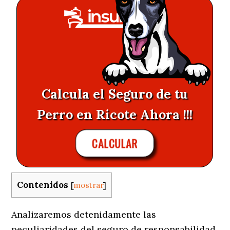
Calcula el Seguro de tu
Perro en Ricote Ahora !!!
CALCULAR
Contenidos
[
mostrar
]
Analizaremos detenidamente las
peculiaridades del seguro de responsabilidad