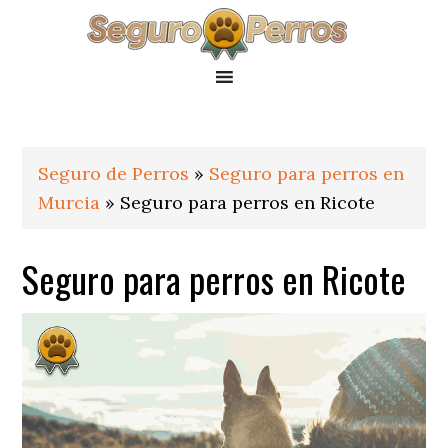
Saltar
Saltar
Saltar
a
al
al
la
contenido
pie
navegación
principal
de
principal
página
Seguro de Perros
»
Seguro para perros en
Murcia
»
Seguro para perros en Ricote
Seguro para perros en Ricote