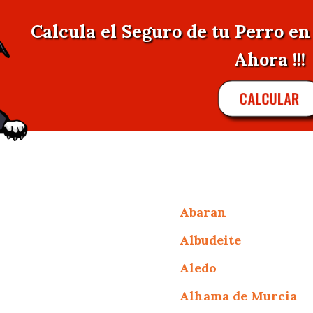
Calcula el Seguro de tu Perro e
Ahora !!!
CALCULAR
Abaran
Albudeite
Aledo
Alhama de Murcia