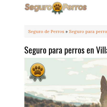
Saltar
Saltar
Saltar
a
al
al
la
contenido
pie
navegación
principal
de
principal
página
Seguro de Perros
»
Seguro para perr
Seguro para perros en Vil