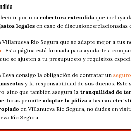
ndida
decidir por una
cobertura extendida
que incluya d
gastos legales
en caso de discusionesrelacionadas c
 Villanueva Río Segura que se adapte mejor a tus ne
r
. Esta página está formada para ayudarte a compa
que se ajusten a tu presupuesto y requisitos especí
a
lleva consigo la obligación de contratar un
seguro
 mascotas
y la responsabilidad de sus dueños. Est
ro, sino que también asegura la
tranquilidad de te
oberturas permite
adaptar la póliza
a las característ
ropiado
en Villanueva Río Segura, no dudes en visi
ueva Río Segura.