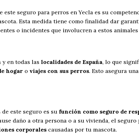
de este seguro para perros en Yecla es su competen
scota. Esta medida tiene como finalidad dar garantí
entes o incidentes que involucren a estos animale
l
a y en todas las
localidades de España
, lo que sign
de hogar
o
viajes con sus perros
. Esto asegura una
s
de este seguro es su
función como seguro de resp
cause daño a otra persona o a su vivienda, el seguro
iones corporales
causadas por tu mascota.