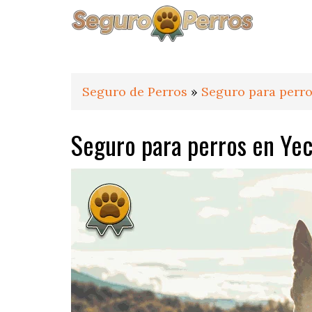
Saltar
Saltar
Saltar
a
al
al
la
contenido
pie
navegación
principal
de
principal
página
Seguro de Perros
»
Seguro para perr
Seguro para perros en Yec