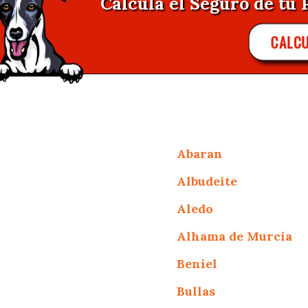
Calcula el Seguro de tu 
CALC
Abaran
Albudeite
Aledo
Alhama de Murcia
Beniel
Bullas