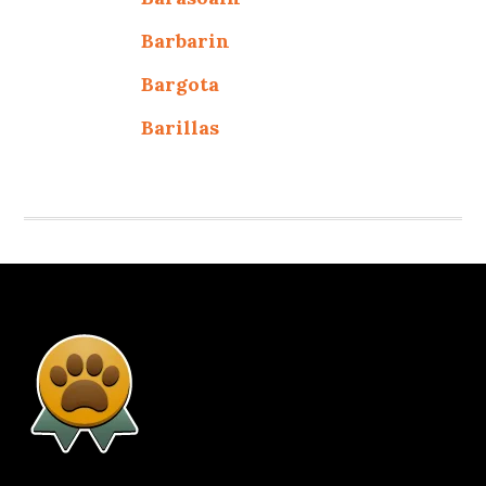
Barbarin
Bargota
Barillas