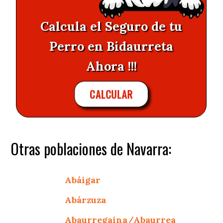
Calcula el Seguro de tu
Perro en Bidaurreta
Ahora !!!
CALCULAR
Otras poblaciones de Navarra:
Abáigar
Abárzuza
Abaurregaina/Abaurrea