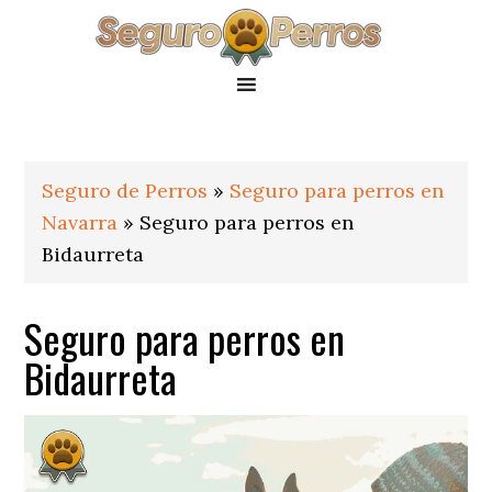
Saltar
Saltar
Saltar
a
al
al
la
contenido
pie
navegación
principal
de
principal
página
Seguro de Perros
»
Seguro para perros en
Navarra
»
Seguro para perros en
Bidaurreta
Seguro para perros en
Bidaurreta