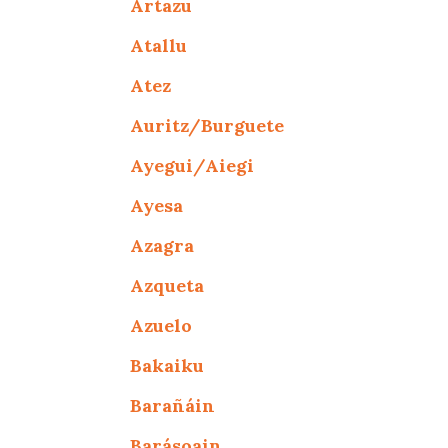
Artazu
Atallu
Atez
Auritz/Burguete
Ayegui/Aiegi
Ayesa
Azagra
Azqueta
Azuelo
Bakaiku
Barañáin
Barásoain