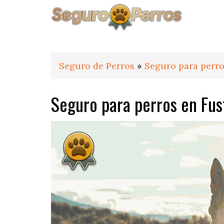
Saltar
Saltar
Saltar
a
al
al
la
contenido
pie
navegación
principal
de
principal
página
Seguro de Perros
»
Seguro para perro
Seguro para perros en Fus