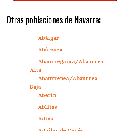
Otras poblaciones de Navarra:
Abáigar
Abárzuza
Abaurregaina/Abaurrea
Alta
Abaurrepea/Abaurrea
Baja
Aberin
Ablitas
Adiós
Aguilar de Codés