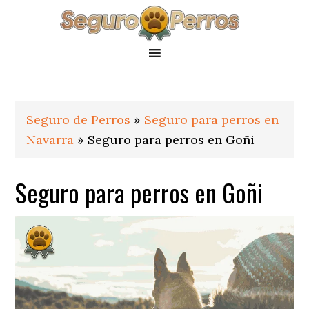
Saltar
Saltar
Saltar
a
al
al
la
contenido
pie
navegación
principal
de
principal
página
Seguro de Perros
»
Seguro para perros en
Navarra
»
Seguro para perros en Goñi
Seguro para perros en Goñi