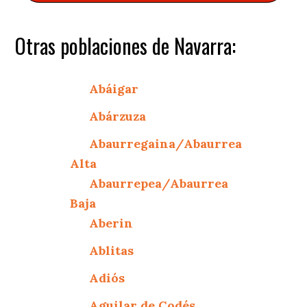
Otras poblaciones de Navarra:
Abáigar
Abárzuza
Abaurregaina/Abaurrea
Alta
Abaurrepea/Abaurrea
Baja
Aberin
Ablitas
Adiós
Aguilar de Codés