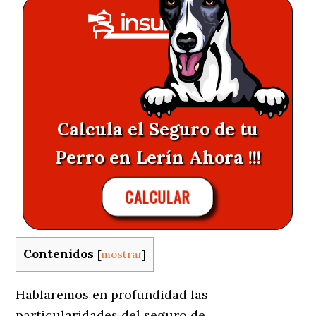
Calcula el Seguro de tu
Perro en Lerín Ahora !!!
CALCULAR
Contenidos
[
mostrar
]
Hablaremos en profundidad las
particularidades del seguro de