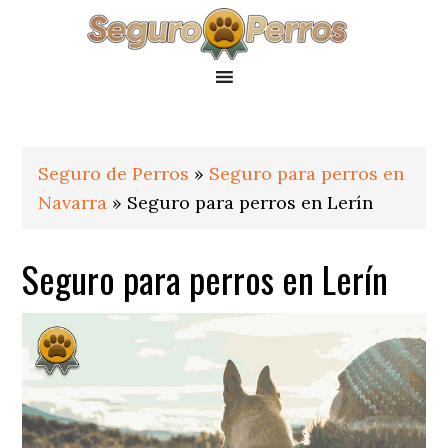
Saltar
Saltar
Saltar
a
al
al
la
contenido
pie
navegación
principal
de
principal
página
Seguro de Perros
»
Seguro para perros en
Navarra
»
Seguro para perros en Lerín
Seguro para perros en Lerín