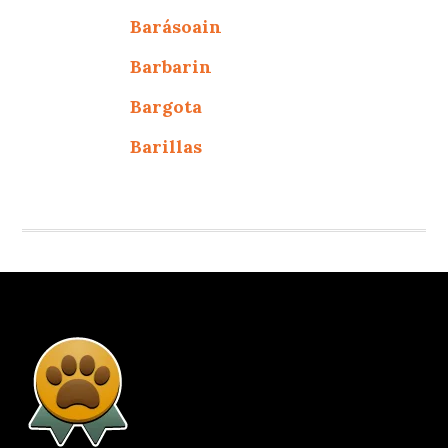
Barásoain
Barbarin
Bargota
Barillas