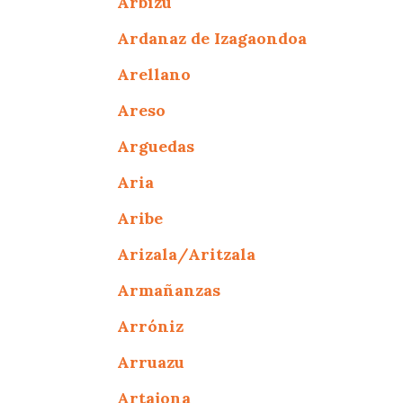
Arbizu
Ardanaz de Izagaondoa
Arellano
Areso
Arguedas
Aria
Aribe
Arizala/Aritzala
Armañanzas
Arróniz
Arruazu
Artajona