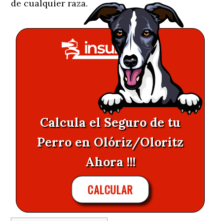
de cualquier raza.
Calcula el Seguro de tu
Perro en Olóriz/Oloritz
Ahora !!!
CALCULAR