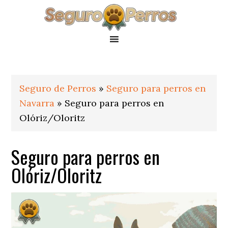
Saltar
Saltar
Saltar
a
al
al
la
contenido
pie
navegación
principal
de
principal
página
Seguro de Perros
»
Seguro para perros en
Navarra
»
Seguro para perros en
Olóriz/Oloritz
Seguro para perros en
Olóriz/Oloritz