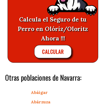
Calcula el Seguro de tu
Perro en Olóriz/Oloritz
Ahora !!!
CALCULAR
Otras poblaciones de Navarra:
Abáigar
Abárzuza