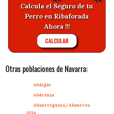
Calcula el Seguro de tu
Perro en Ribaforada
Ahora !!!
CALCULAR
Otras poblaciones de Navarra:
Abáigar
Abárzuza
Abaurregaina/Abaurrea
Alta