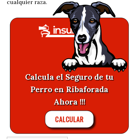
cualquier raza.
Calcula el Seguro de tu
Perro en Ribaforada
Ahora !!!
CALCULAR