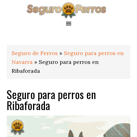
Saltar
Saltar
Saltar
a
al
al
la
contenido
pie
navegación
principal
de
principal
página
Seguro de Perros
»
Seguro para perros en
Navarra
»
Seguro para perros en
Ribaforada
Seguro para perros en
Ribaforada