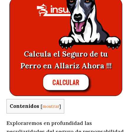
Calcula el Seguro de tu
Perro en Allariz Ahora !!!
CALCULAR
Contenidos
[
mostrar
]
Exploraremos en profundidad las
peculiaridades del seguro de responsabilidad