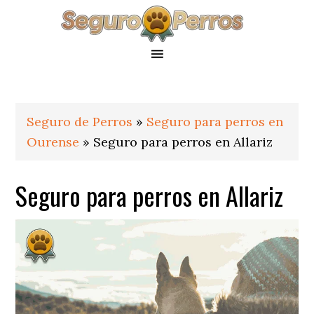
Saltar
Saltar
Saltar
a
al
al
la
contenido
pie
navegación
principal
de
principal
página
Seguro de Perros
»
Seguro para perros en
Ourense
»
Seguro para perros en Allariz
Seguro para perros en Allariz