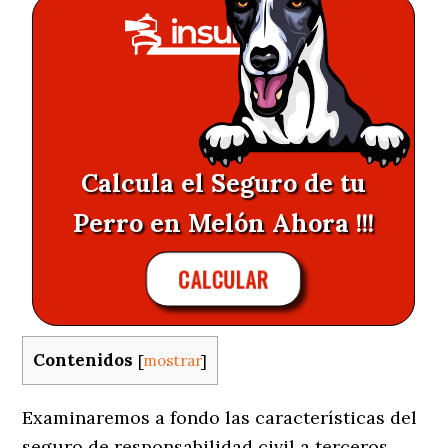
Calcula el Seguro de tu
Perro en Melón Ahora !!!
CALCULAR
Contenidos
[
mostrar
]
Examinaremos a fondo las características del
seguro de responsabilidad civil a terceros