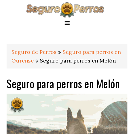
Saltar
Saltar
Saltar
a
al
al
la
contenido
pie
navegación
principal
de
principal
página
Seguro de Perros
»
Seguro para perros en
Ourense
»
Seguro para perros en Melón
Seguro para perros en Melón