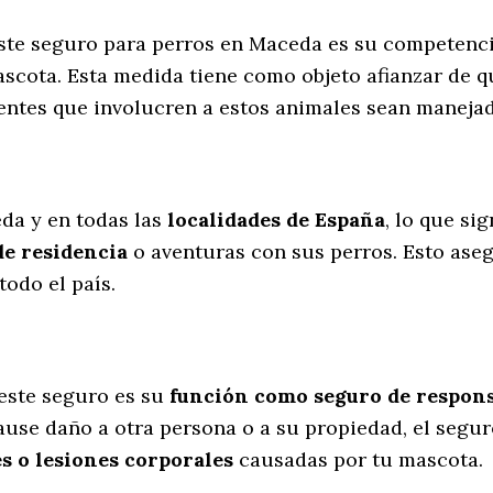
este seguro para perros en Maceda es su competenc
scota. Esta medida tiene como objeto afianzar de q
dentes que involucren a estos animales sean manej
l
da y en todas las
localidades de España
, lo que si
de residencia
o aventuras con sus perros
. Esto ase
odo el país.
este seguro es su
función como seguro de responsa
cause daño a otra persona o a su propiedad, el segu
s o lesiones corporales
causadas por tu mascota.