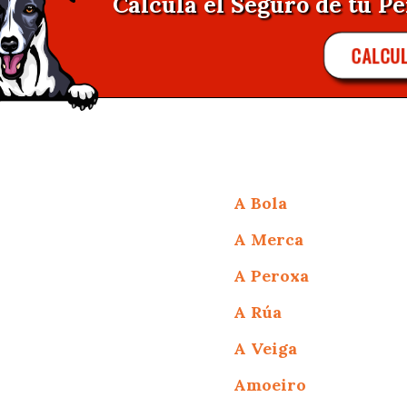
Calcula el Seguro de tu Pe
CALCU
A Bola
A Merca
A Peroxa
A Rúa
A Veiga
Amoeiro