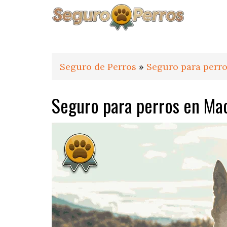
Saltar
Saltar
Saltar
a
al
al
la
contenido
pie
navegación
principal
de
principal
página
Seguro de Perros
»
Seguro para perr
Seguro para perros en Ma