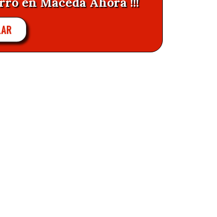
rro en Maceda Ahora !!!
LAR