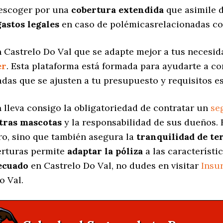
 escoger por una
cobertura extendida
que asimile d
gastos legales
en caso de polémicasrelacionadas co
 Castrelo Do Val que se adapte mejor a tus necesida
er
. Esta plataforma está formada para ayudarte a c
adas
que se ajusten a tu presupuesto y requisitos es
a
lleva consigo la obligatoriedad de contratar un
se
stras mascotas
y la responsabilidad de sus dueños.
ro, sino que también asegura la
tranquilidad de te
berturas permite
adaptar la póliza
a las característi
ecuado
en Castrelo Do Val, no dudes en visitar
Insu
o Val.