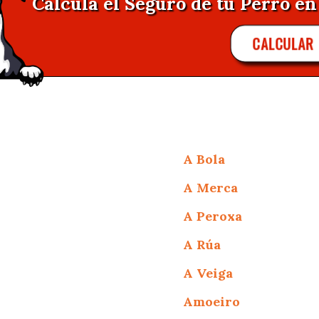
Calcula el Seguro de tu Perro en 
CALCULAR
A Bola
A Merca
A Peroxa
A Rúa
A Veiga
Amoeiro