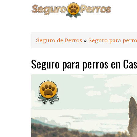
Saltar
Saltar
Saltar
a
al
al
la
contenido
pie
navegación
principal
de
principal
página
Seguro de Perros
»
Seguro para perr
Seguro para perros en Cas