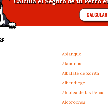
Calcula el Seguro de tu Perro e
CALCULA
a:
Ablanque
Alaminos
Albalate de Zorita
Albendiego
Alcolea de las Peñas
Alcoroches