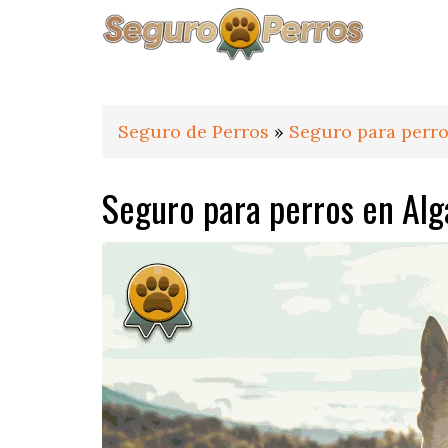
Saltar
Saltar
Saltar
a
al
al
la
contenido
pie
navegación
principal
de
principal
página
Seguro de Perros
»
Seguro para perro
Seguro para perros en Alg