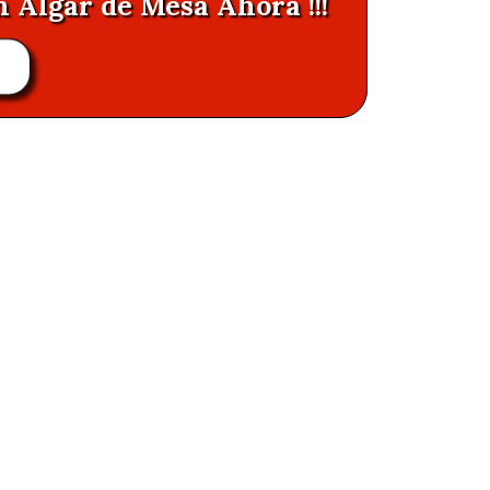
n Algar de Mesa Ahora !!!
R