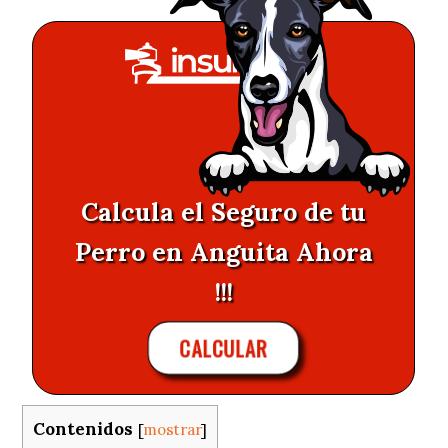
Calcula el Seguro de tu
Perro en Anguita Ahora
!!!
CALCULAR
Contenidos
[
mostrar
]