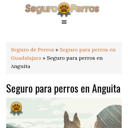
Saltar
Saltar
Saltar
a
al
al
la
contenido
pie
navegación
principal
de
principal
página
Seguro de Perros
»
Seguro para perros en
Guadalajara
»
Seguro para perros en
Anguita
Seguro para perros en Anguita