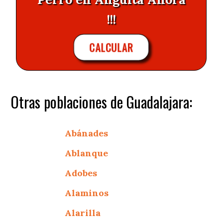
!!!
CALCULAR
Otras poblaciones de Guadalajara:
Abánades
Ablanque
Adobes
Alaminos
Alarilla