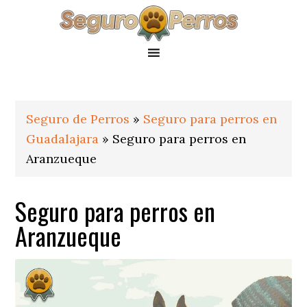
Saltar
Saltar
Saltar
a
al
al
la
contenido
pie
navegación
principal
de
principal
página
Seguro de Perros
»
Seguro para perros en
Guadalajara
»
Seguro para perros en
Aranzueque
Seguro para perros en
Aranzueque