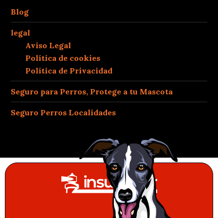
Blog
legal
Aviso Legal
Política de cookies
Política de Privacidad
Seguro para Perros, Protege a tu Mascota
Seguro Perros Localidades