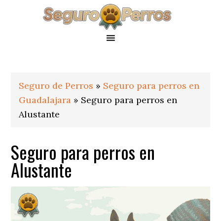
Saltar
Saltar
Saltar
a
al
al
la
contenido
pie
navegación
principal
de
principal
página
Seguro de Perros
»
Seguro para perros en
Guadalajara
»
Seguro para perros en
Alustante
Seguro para perros en
Alustante