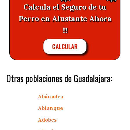
Calcula el Seguro de tu
Perro en Alustante Ahora
!!!
CALCULAR
Otras poblaciones de Guadalajara:
Abánades
Ablanque
Adobes