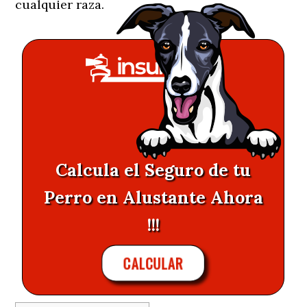
cualquier raza.
Calcula el Seguro de tu
Perro en Alustante Ahora
!!!
CALCULAR