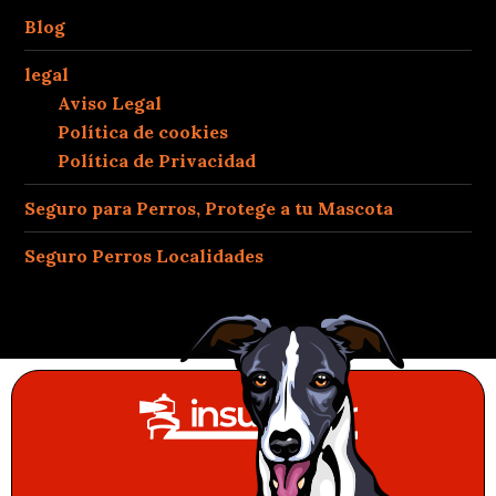
Blog
legal
Aviso Legal
Política de cookies
Política de Privacidad
Seguro para Perros, Protege a tu Mascota
Seguro Perros Localidades