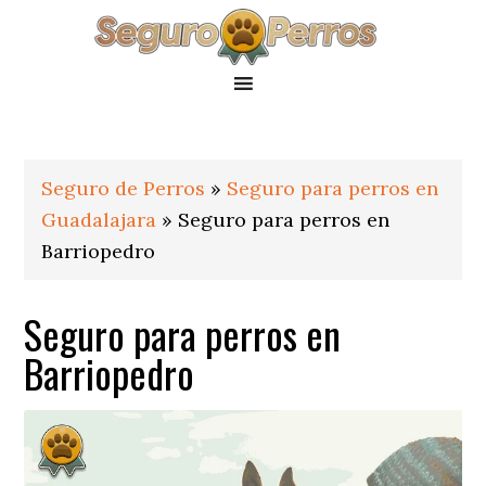
Saltar
Saltar
Saltar
a
al
al
la
contenido
pie
navegación
principal
de
principal
página
Seguro de Perros
»
Seguro para perros en
Guadalajara
»
Seguro para perros en
Barriopedro
Seguro para perros en
Barriopedro