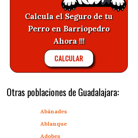
Calcula el Seguro de tu
Perro en Barriopedro
Ahora !!!
CALCULAR
Otras poblaciones de Guadalajara:
Abánades
Ablanque
Adobes