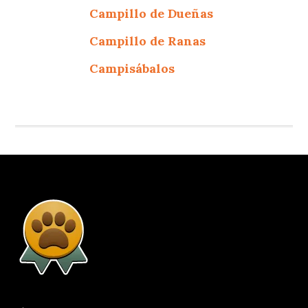
Campillo de Dueñas
Campillo de Ranas
Campisábalos