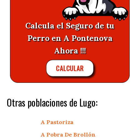
Calcula el Seguro de tu
Perro en A Pontenova
Ahora !!!
CALCULAR
Otras poblaciones de Lugo:
A Pastoriza
A Pobra De Brollón