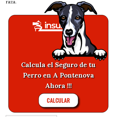
raza.
Calcula el Seguro de tu
Perro en A Pontenova
Ahora !!!
CALCULAR