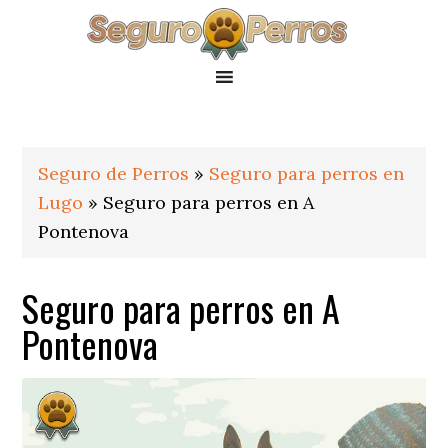
Saltar
Saltar
Saltar
a
al
al
la
contenido
pie
navegación
principal
de
principal
página
Seguro de Perros
»
Seguro para perros en
Lugo
»
Seguro para perros en A
Pontenova
Seguro para perros en A
Pontenova