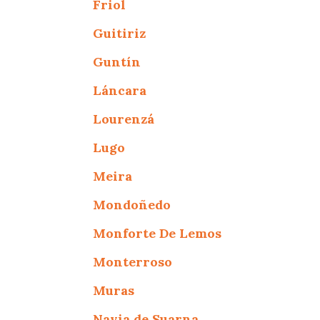
Friol
Guitiriz
Guntín
Láncara
Lourenzá
Lugo
Meira
Mondoñedo
Monforte De Lemos
Monterroso
Muras
Navia de Suarna