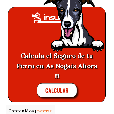
Calcula el Seguro de tu
Perro en As Nogais Ahora
!!!
CALCULAR
Contenidos
[
mostrar
]