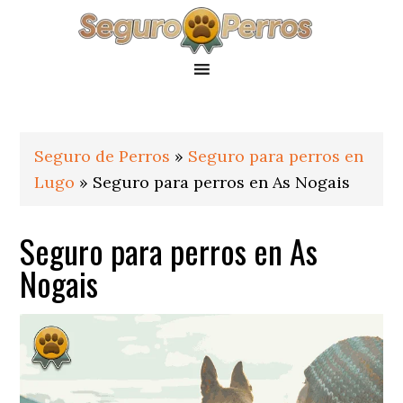
Saltar
Saltar
Saltar
a
al
al
la
contenido
pie
navegación
principal
de
principal
página
Seguro de Perros
»
Seguro para perros en
Lugo
»
Seguro para perros en As Nogais
Seguro para perros en As
Nogais