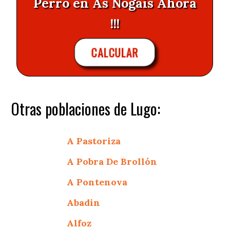
Perro en As Nogais Ahora
!!!
CALCULAR
Otras poblaciones de Lugo:
A Pastoriza
A Pobra De Brollón
A Pontenova
Abadin
Alfoz