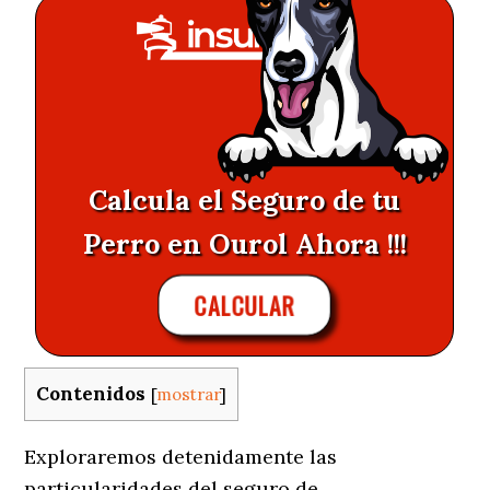
Calcula el Seguro de tu
Perro en Ourol Ahora !!!
CALCULAR
Contenidos
[
mostrar
]
Exploraremos detenidamente las
particularidades del seguro de