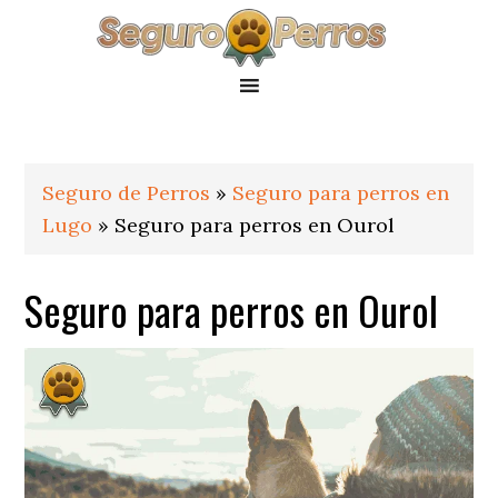
Saltar
Saltar
Saltar
a
al
al
la
contenido
pie
navegación
principal
de
principal
página
Seguro de Perros
»
Seguro para perros en
Lugo
»
Seguro para perros en Ourol
Seguro para perros en Ourol