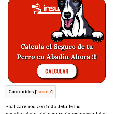
Calcula el Seguro de tu
Perro en Abadin Ahora !!!
CALCULAR
Contenidos
[
mostrar
]
Analizaremos con todo detalle las
peculiaridades del seguro de responsabilidad