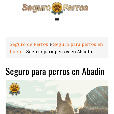
Saltar
Saltar
Saltar
a
al
al
la
contenido
pie
navegación
principal
de
principal
página
Seguro de Perros
»
Seguro para perros en
Lugo
»
Seguro para perros en Abadin
Seguro para perros en Abadin