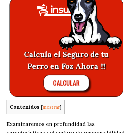
Calcula el Seguro de tu
Perro en Foz Ahora !!!
CALCULAR
Contenidos
[
mostrar
]
Examinaremos en profundidad las
características del seguro de responsabilidad