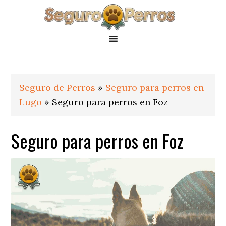
Saltar
Saltar
Saltar
a
al
al
la
contenido
pie
navegación
principal
de
principal
página
Seguro de Perros
»
Seguro para perros en
Lugo
»
Seguro para perros en Foz
Seguro para perros en Foz