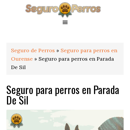
Saltar
Saltar
Saltar
a
al
al
la
contenido
pie
navegación
principal
de
principal
página
Seguro de Perros
»
Seguro para perros en
Ourense
»
Seguro para perros en Parada
De Sil
Seguro para perros en Parada
De Sil