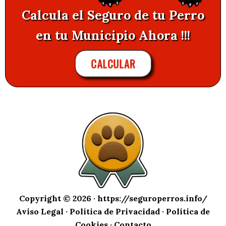
Calcula el Seguro de tu Perro
en tu Municipio Ahora !!!
CALCULAR
Copyright © 2026 ·
https://seguroperros.info/
Aviso Legal
·
Política de Privacidad
·
Política de
Cookies
·
Contacto