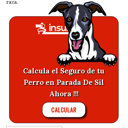
raza.
Calcula el Seguro de tu
Perro en Parada De Sil
Ahora !!!
CALCULAR