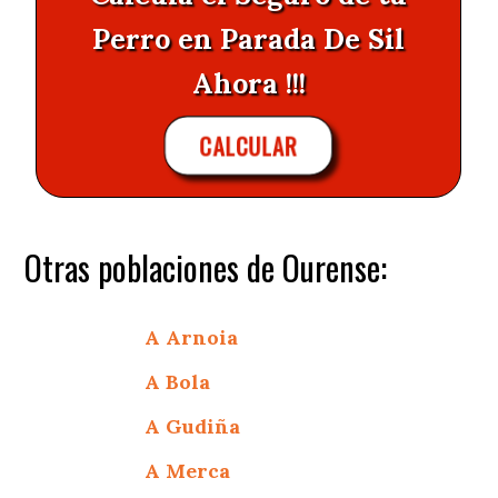
Perro en Parada De Sil
Ahora !!!
CALCULAR
Otras poblaciones de Ourense:
A Arnoia
A Bola
A Gudiña
A Merca