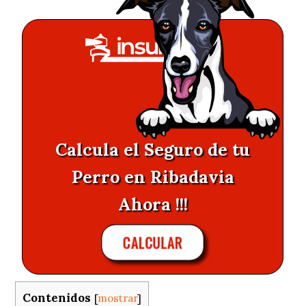
Calcula el Seguro de tu
Perro en Ribadavia
Ahora !!!
CALCULAR
Contenidos
[
mostrar
]