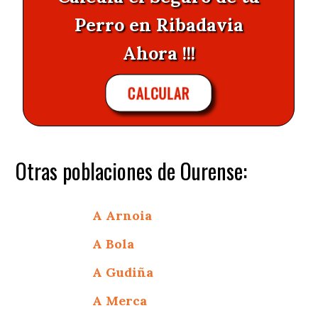
Perro en Ribadavia
Ahora !!!
CALCULAR
Otras poblaciones de Ourense:
A Arnoia
A Bola
A Gudiña
A Merca