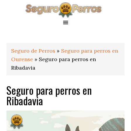
Saltar
Saltar
Saltar
a
al
al
la
contenido
pie
navegación
principal
de
principal
página
Seguro de Perros
»
Seguro para perros en
Ourense
»
Seguro para perros en
Ribadavia
Seguro para perros en
Ribadavia