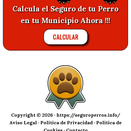
Calcula el Seguro de tu Perro
en tu Municipio Ahora !!!
CALCULAR
Copyright © 2026 ·
https://seguroperros.info/
Aviso Legal
·
Política de Privacidad
·
Política de
Cookies
·
Contacto