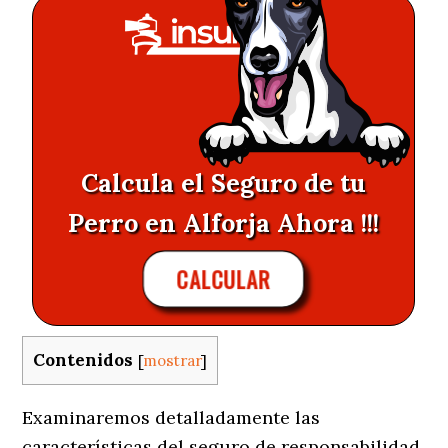
Calcula el Seguro de tu
Perro en Alforja Ahora !!!
CALCULAR
Contenidos
[
mostrar
]
Examinaremos detalladamente las
características del seguro de responsabilidad