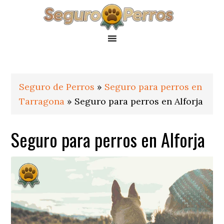
Saltar
Saltar
Saltar
a
al
al
la
contenido
pie
navegación
principal
de
principal
página
Seguro de Perros
»
Seguro para perros en
Tarragona
»
Seguro para perros en Alforja
Seguro para perros en Alforja