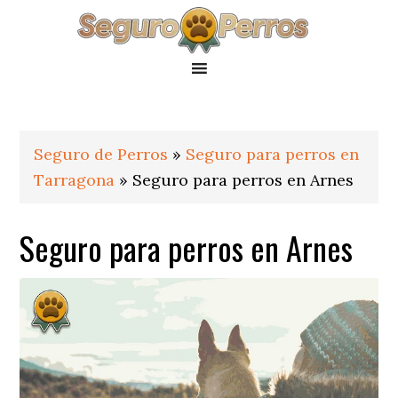
Saltar
Saltar
Saltar
a
al
al
la
contenido
pie
navegación
principal
de
principal
página
Seguro de Perros
»
Seguro para perros en
Tarragona
»
Seguro para perros en Arnes
Seguro para perros en Arnes