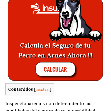
Calcula el Seguro de tu
Perro en Arnes Ahora !!!
CALCULAR
Contenidos
[
mostrar
]
Inspeccionaremos con detenimiento las
cualidades del seguro de responsabilidad