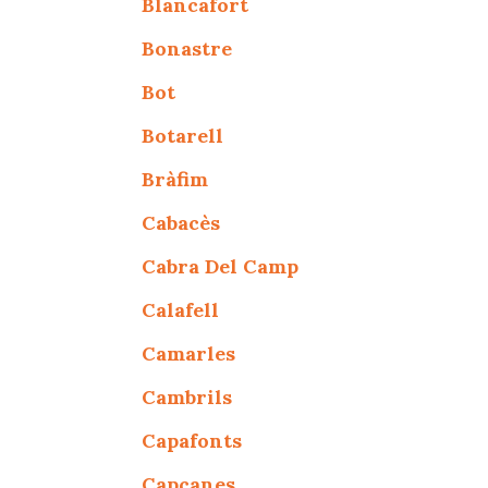
Blancafort
Bonastre
Bot
Botarell
Bràfim
Cabacès
Cabra Del Camp
Calafell
Camarles
Cambrils
Capafonts
Capçanes