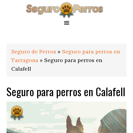
Saltar
Saltar
Saltar
a
al
al
la
contenido
pie
navegación
principal
de
principal
página
Seguro de Perros
»
Seguro para perros en
Tarragona
»
Seguro para perros en
Calafell
Seguro para perros en Calafell