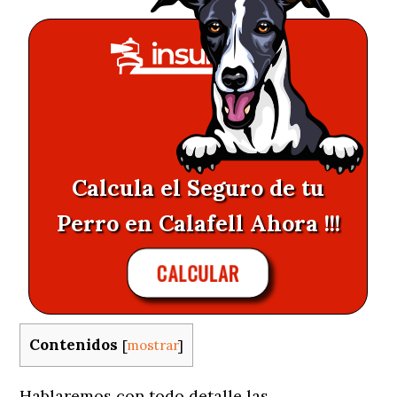
Calcula el Seguro de tu
Perro en Calafell Ahora !!!
CALCULAR
Contenidos
[
mostrar
]
Hablaremos con todo detalle las