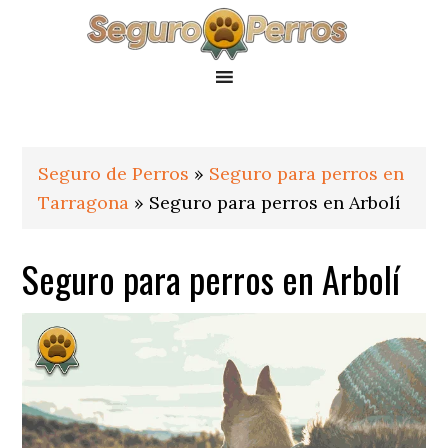
Saltar
Saltar
Saltar
a
al
al
la
contenido
pie
navegación
principal
de
principal
página
Seguro de Perros
»
Seguro para perros en
Tarragona
»
Seguro para perros en Arbolí
Seguro para perros en Arbolí