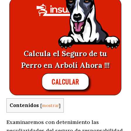
Calcula el Seguro de tu
Perro en Arbolí Ahora !!!
CALCULAR
Contenidos
[
mostrar
]
Examinaremos con detenimiento las
peculiaridades del seguro de responsabilidad