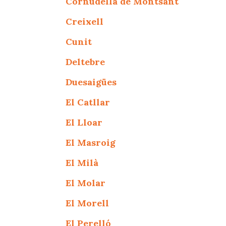
Cornudella de Montsant
Creixell
Cunit
Deltebre
Duesaigües
El Catllar
El Lloar
El Masroig
El Milà
El Molar
El Morell
El Perelló