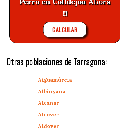
Perro en Colldejou Ahora
!!!
CALCULAR
Otras poblaciones de Tarragona:
Aiguamúrcia
Albinyana
Alcanar
Alcover
Aldover