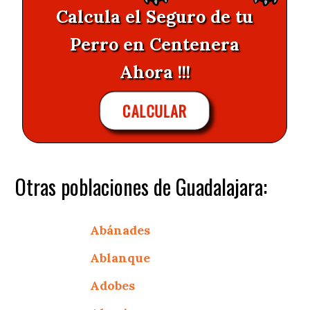
Calcula el Seguro de tu
Perro en Centenera
Ahora !!!
CALCULAR
Otras poblaciones de Guadalajara:
Abánades
Ablanque
Adobes