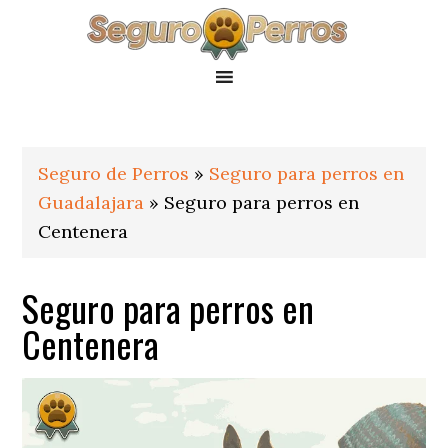
Saltar
Saltar
Saltar
a
al
al
la
contenido
pie
navegación
principal
de
principal
página
Seguro de Perros
»
Seguro para perros en
Guadalajara
»
Seguro para perros en
Centenera
Seguro para perros en
Centenera