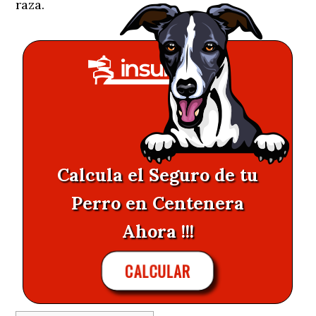
raza.
Calcula el Seguro de tu
Perro en Centenera
Ahora !!!
CALCULAR