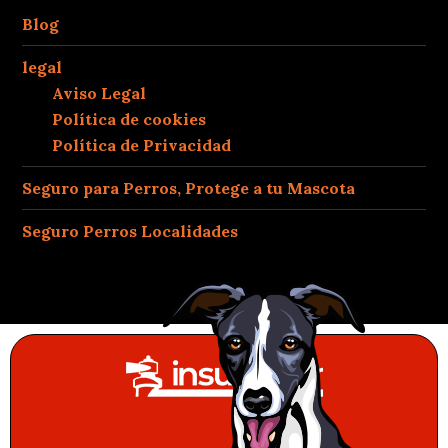
Blog
legal
Aviso Legal
Política de cookies
Política de Privacidad
Seguro para Perros, Protege a tu Mascota
Seguro Perros Localidades