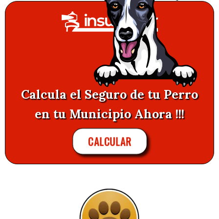
Calcula el Seguro de tu Perro
en tu Municipio Ahora !!!
CALCULAR