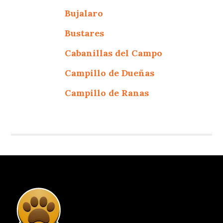
Bujalaro
Bustares
Cabanillas del Campo
Campillo de Dueñas
Campillo de Ranas