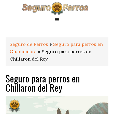
Saltar
Saltar
Saltar
a
al
al
la
contenido
pie
navegación
principal
de
principal
página
Seguro de Perros
»
Seguro para perros en
Guadalajara
»
Seguro para perros en
Chillaron del Rey
Seguro para perros en
Chillaron del Rey