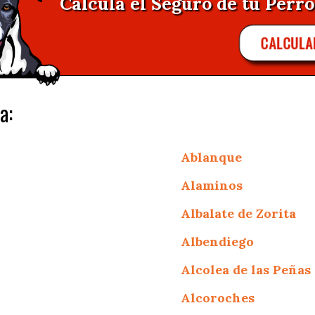
Calcula el Seguro de tu Perro
CALCULA
a:
Ablanque
Alaminos
Albalate de Zorita
Albendiego
Alcolea de las Peñas
Alcoroches