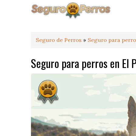
Saltar
Saltar
Saltar
a
al
al
la
contenido
pie
navegación
principal
de
principal
página
Seguro de Perros
»
Seguro para perro
Seguro para perros en El 