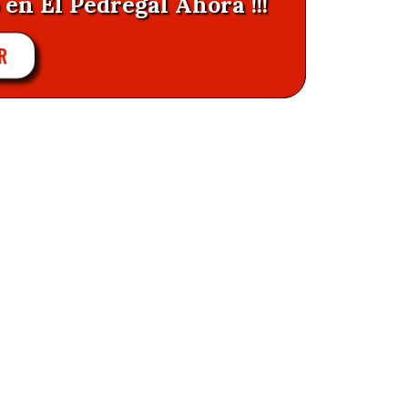
 en El Pedregal Ahora !!!
R