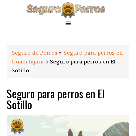
Saltar
Saltar
Saltar
a
al
al
la
contenido
pie
navegación
principal
de
principal
página
Seguro de Perros
»
Seguro para perros en
Guadalajara
»
Seguro para perros en El
Sotillo
Seguro para perros en El
Sotillo