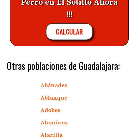
Perro en El Sotillo Ahora
!!!
CALCULAR
Otras poblaciones de Guadalajara:
Abánades
Ablanque
Adobes
Alaminos
Alarilla