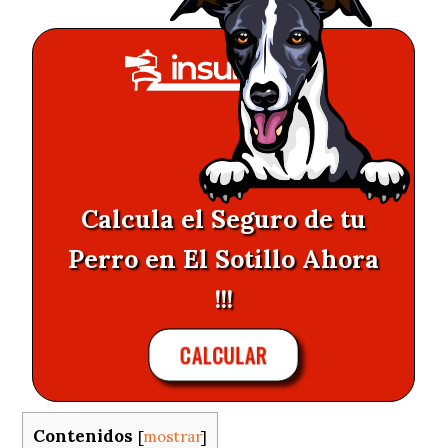
Calcula el Seguro de tu
Perro en El Sotillo Ahora
!!!
CALCULAR
Contenidos
[
mostrar
]