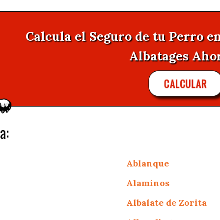
Calcula el Seguro de tu Perro e
Albatages Ahora
CALCULAR
a:
Ablanque
Alaminos
Albalate de Zorita