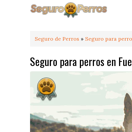
Saltar
Saltar
Saltar
a
al
al
la
contenido
pie
navegación
principal
de
principal
página
Seguro de Perros
»
Seguro para perro
Seguro para perros en Fue