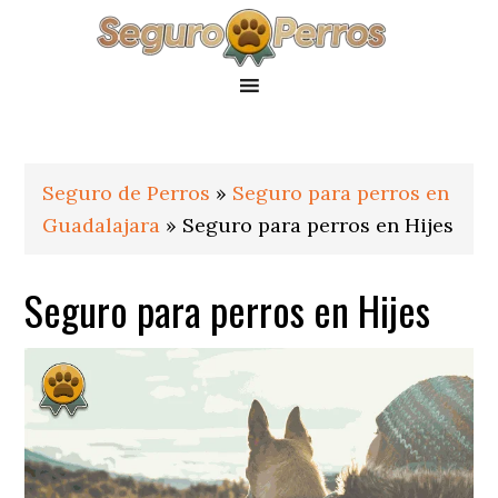
Saltar
Saltar
Saltar
a
al
al
la
contenido
pie
navegación
principal
de
principal
página
Seguro de Perros
»
Seguro para perros en
Guadalajara
»
Seguro para perros en Hijes
Seguro para perros en Hijes