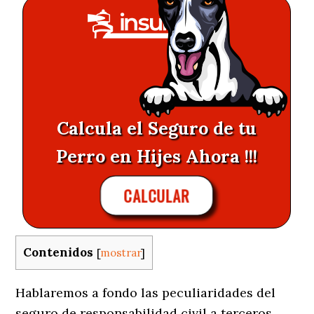
Calcula el Seguro de tu
Perro en Hijes Ahora !!!
CALCULAR
Contenidos
[
mostrar
]
Hablaremos a fondo las peculiaridades del
seguro de responsabilidad civil a terceros